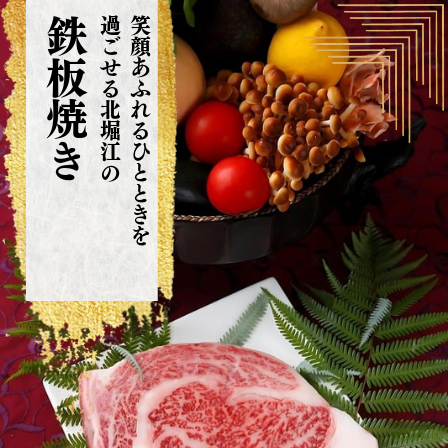
鉄板焼き
過ごせる北堀江の
笑顔あふれるひとときを